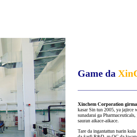
Game da
Xin
Xinchem Corporation girma
kasar Sin tun 2005, ya jajirce
sunadarai ga Pharmaceuticals, 
sauran aikace-aikace.
Tare da ingantattun tsarin ku
da ƙarfi R&D, m QC da kwangi