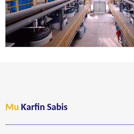
Mu
Ƙarfin Sabis