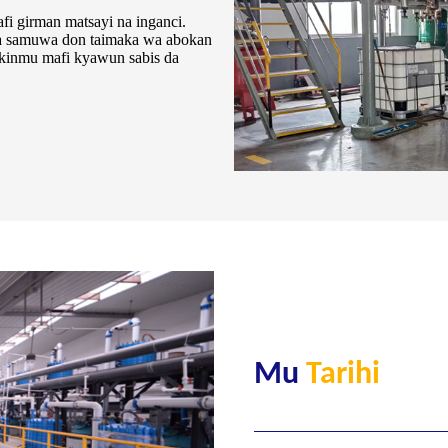
i girman matsayi na inganci.
a samuwa don taimaka wa abokan
kinmu mafi kyawun sabis da
Mu
Tarihi