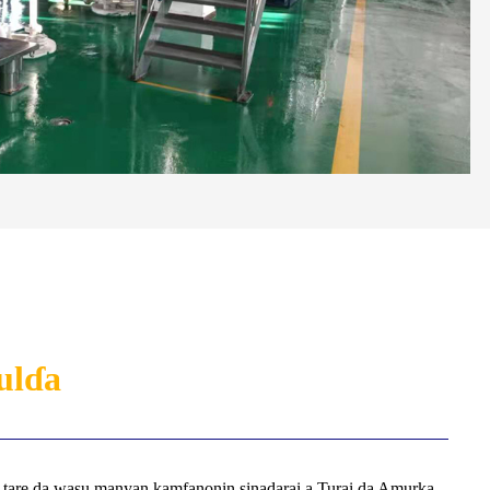
ulɗa
 tare da wasu manyan kamfanonin sinadarai a Turai da Amurka.