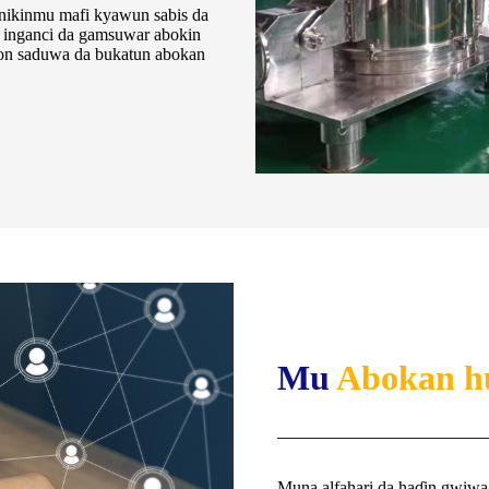
inikinmu mafi kyawun sabis da
 inganci da gamsuwar abokin
don saduwa da bukatun abokan
Mu
Abokan h
Muna alfahari da haɗin gwiwa