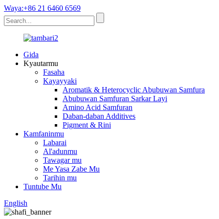
Waya:+86 21 6460 6569
Gida
Kyautarmu
Fasaha
Kayayyaki
Aromatik & Heterocyclic Abubuwan Samfura
Abubuwan Samfuran Sarkar Layi
Amino Acid Samfuran
Daban-daban Additives
Pigment & Rini
Kamfaninmu
Labarai
Al'adunmu
Tawagar mu
Me Yasa Zabe Mu
Tarihin mu
Tuntube Mu
English