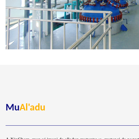
Mu
Al'adu