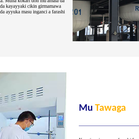
ta. Muna ƙoƙari don mu'amala da
 da kayayyaki cikin girmamawa
a ayyuka masu inganci a farashi
Mu
Tawaga