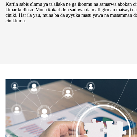
Ƙarfin sabis ɗinmu ya ta'allaka ne ga ikonmu na samarwa abokan c
ƙimar kuɗinsu. Muna ƙoƙari don saduwa da mafi girman matsayi na
ciniki. Har ila yau, muna ba da ayyuka masu yawa na musamman 
cinikinmu.