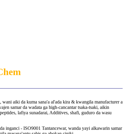
Chem
, wani aiki da kuma sana'a al'ada kira & kwangila manufacturer a
 wajen samar da wadata ga high-cancantar tsaka-tsaki, aikin
peptides, lafiya sunadarai, Additives, shafi, guduro da wasu
la da inganci - ISO9001 Tantancewar, wanda yayi alkawarin samar
la masana'antu sabis ga abokan ciniki.