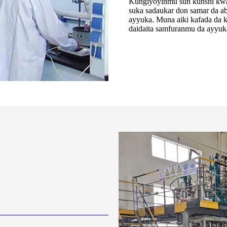
Kungiyoyinmu sun ƙunshi ƙwar
suka sadaukar don samar da a
ayyuka. Muna aiki kafada da 
daidaita samfuranmu da ayyu