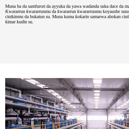
Muna ba da samfurori da ayyuka da yawa waɗanda suka dace da maf
Ƙwararrun ƙwararrunmu da ƙwararrun ƙwararrunmu koyaushe sun
cinikinmu da bukatun su. Muna kuma ƙoƙarin samarwa abokan cini
ƙimar kuɗin su.