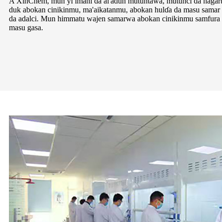
A XinChem, mun yi imani da al'adun mutuntawa, mutunci da nagar
duk abokan cinikinmu, ma'aikatanmu, abokan hulɗa da masu samar
da adalci. Mun himmatu wajen samarwa abokan cinikinmu samfura d
masu gasa.