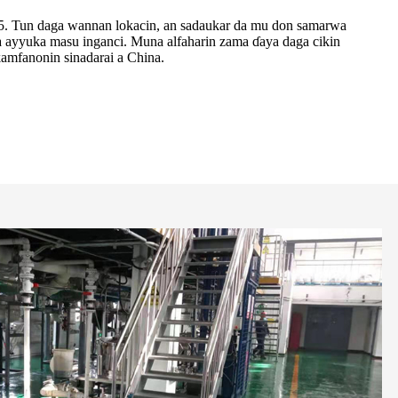
5. Tun daga wannan lokacin, an sadaukar da mu don samarwa
a ayyuka masu inganci. Muna alfaharin zama ɗaya daga cikin
amfanonin sinadarai a China.