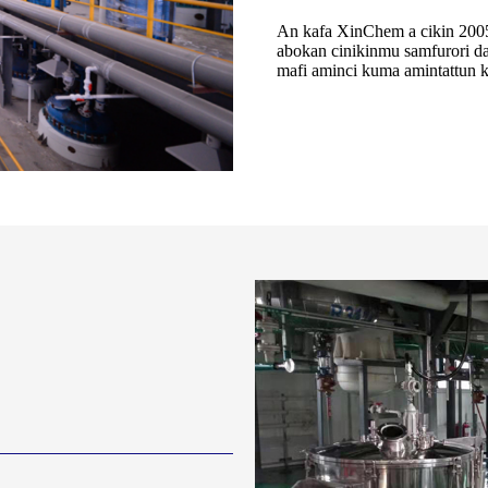
An kafa XinChem a cikin 200
abokan cinikinmu samfurori d
mafi aminci kuma amintattun k